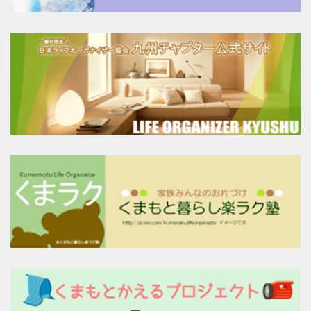
(
9
)
(
1
)
(
1
)
(
2
)