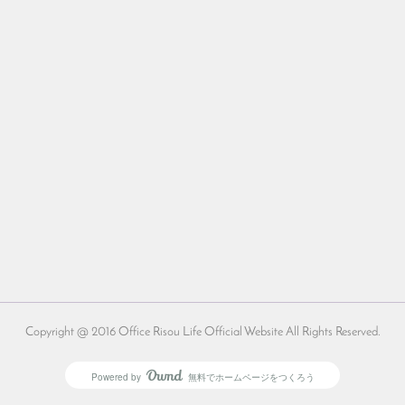
Copyright @ 2016 Office Risou Life Official Website All Rights Reserved.
Powered by
無料でホームページをつくろう
AmebaOwnd