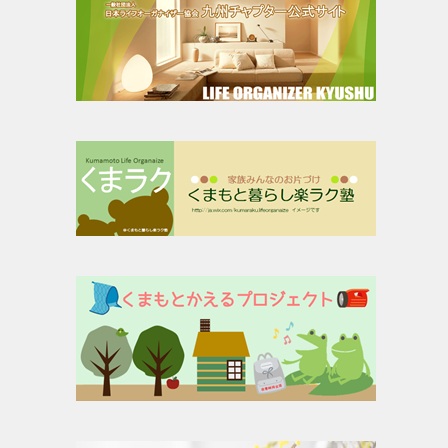
(
2
)